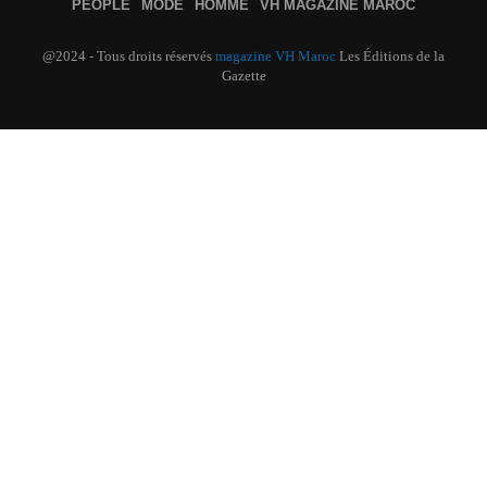
PEOPLE
MODE
HOMME
VH MAGAZINE MAROC
@2024 - Tous droits réservés
magazine VH Maroc
Les Éditions de la
Gazette