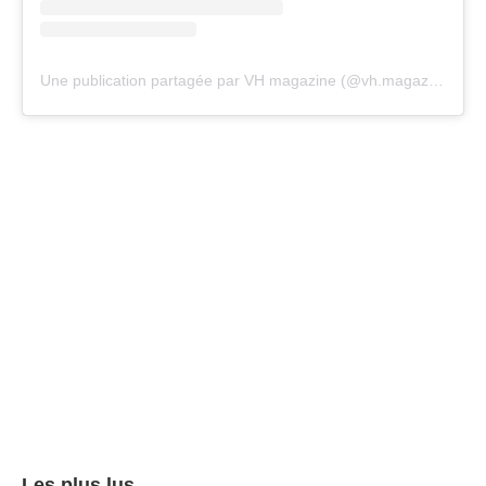
Une publication partagée par VH magazine (@vh.magazine)
Les plus lus