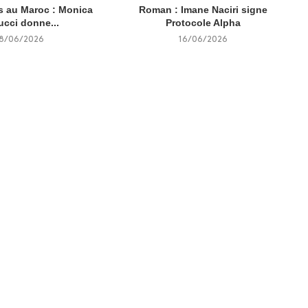
 au Maroc : Monica
Roman : Imane Naciri signe
ucci donne...
Protocole Alpha
18/06/2026
16/06/2026