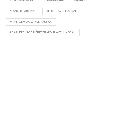
#ANNIVERSAIRE
#LEADERSHIP
#MAROC
#MAROC #ROYAL
#MOULAYELHASSAN
#PRINCEMOULAYELHASSAN
#SARLEPRINCE HÉRITIERMOULAYELHASSAN