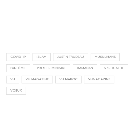
COVID-19
ISLAM
JUSTIN TRUDEAU
MUSULMANS
PANDÉMIE
PREMIER MINISTRE
RAMADAN
SPIRITUALITE
VH
VH MAGAZINE
VH MAROC
VHMAGAZINE
VOEUX