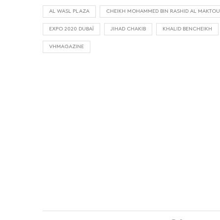
AL WASL PLAZA
CHEIKH MOHAMMED BIN RASHID AL MAKTO
EXPO 2020 DUBAÏ
JIHAD CHAKIB
KHALID BENCHEIKH
VHMAGAZINE