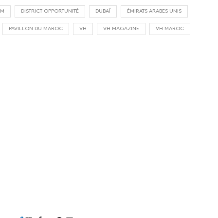
UM
DISTRICT OPPORTUNITÉ
DUBAÏ
ÉMIRATS ARABES UNIS
PAVILLON DU MAROC
VH
VH MAGAZINE
VH MAROC