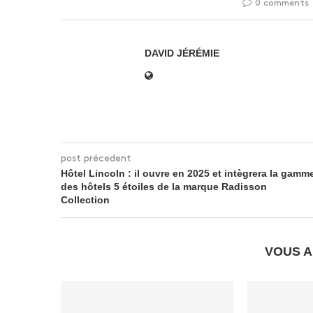
0 comments
DAVID JÉRÉMIE
post précedent
Hôtel Lincoln : il ouvre en 2025 et intègrera la gamm
des hôtels 5 étoiles de la marque Radisson
Collection
VOUS A