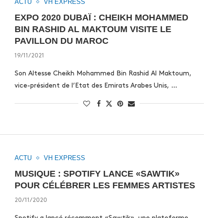
ACTU
VH EXPRESS
EXPO 2020 DUBAÏ : CHEIKH MOHAMMED
BIN RASHID AL MAKTOUM VISITE LE
PAVILLON DU MAROC
19/11/2021
Son Altesse Cheikh Mohammed Bin Rashid Al Maktoum,
vice-président de l’Etat des Emirats Arabes Unis, …
ACTU
VH EXPRESS
MUSIQUE : SPOTIFY LANCE «SAWTIK»
POUR CÉLÉBRER LES FEMMES ARTISTES
20/11/2020
Spotify a lancé récemment «Sawtik», une plateforme