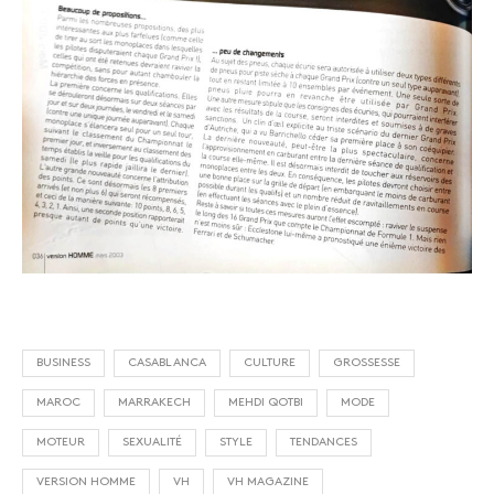
BUSINESS
CASABLANCA
CULTURE
GROSSESSE
MAROC
MARRAKECH
MEHDI QOTBI
MODE
MOTEUR
SEXUALITÉ
STYLE
TENDANCES
VERSION HOMME
VH
VH MAGAZINE