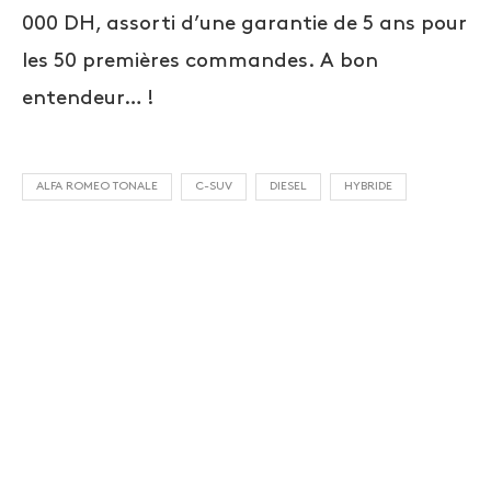
000 DH, assorti d’une garantie de 5 ans pour
les 50 premières commandes. A bon
entendeur… !
ALFA ROMEO TONALE
C-SUV
DIESEL
HYBRIDE