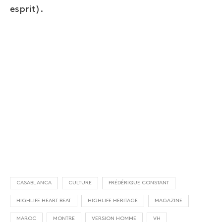
esprit).
CASABLANCA
CULTURE
FRÉDÉRIQUE CONSTANT
HIGHLIFE HEART BEAT
HIGHLIFE HERITAGE
MAGAZINE
MAROC
MONTRE
VERSION HOMME
VH