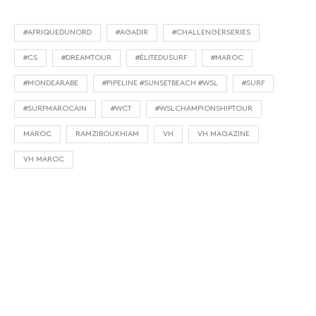
#AFRIQUEDUNORD
#AGADIR
#CHALLENGERSERIES
#CS
#DREAMTOUR
#ÉLITEDUSURF
#MAROC
#MONDEARABE
#PIPELINE #SUNSETBEACH #WSL
#SURF
#SURFMAROCAIN
#WCT
#WSLCHAMPIONSHIPTOUR
MAROC
RAMZIBOUKHIAM
VH
VH MAGAZINE
VH MAROC