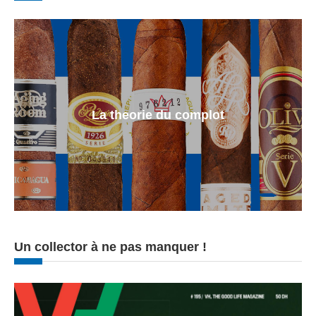
La theorie du complot
Un collector à ne pas manquer !