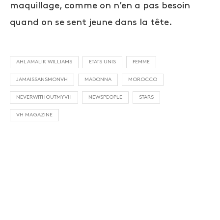
maquillage, comme on n’en a pas besoin
quand on se sent jeune dans la tête.
AHLAMALIK WILLIAMS
ETATS UNIS
FEMME
JAMAISSANSMONVH
MADONNA
MOROCCO
NEVERWITHOUTMYVH
NEWSPEOPLE
STARS
VH MAGAZINE