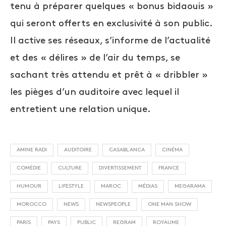
tenu à préparer quelques « bonus bidaouis »
qui seront offerts en exclusivité à son public.
Il active ses réseaux, s’informe de l’actualité
et des « délires » de l’air du temps, se
sachant très attendu et prêt à « dribbler »
les pièges d’un auditoire avec lequel il
entretient une relation unique.
AMINE RADI
AUDITOIRE
CASABLANCA
CINÉMA
COMÉDIE
CULTURE
DIVERTISSEMENT
FRANCE
HUMOUR
LIFESTYLE
MAROC
MÉDIAS
MEGARAMA
MOROCCO
NEWS
NEWSPEOPLE
ONE MAN SHOW
PARIS
PAYS
PUBLIC
REGRAM
ROYAUME