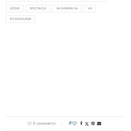
SCÈNE
SPECTACLE
VA DORMIR VA
VH
VH MAGAZINE
0
0 comments