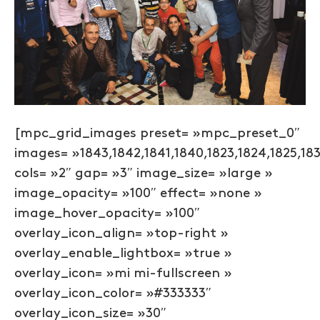
[mpc_grid_images preset= »mpc_preset_0″
images= »1843,1842,1841,1840,1823,1824,1825,1833
cols= »2″ gap= »3″ image_size= »large »
image_opacity= »100″ effect= »none »
image_hover_opacity= »100″
overlay_icon_align= »top-right »
overlay_enable_lightbox= »true »
overlay_icon= »mi mi-fullscreen »
overlay_icon_color= »#333333″
overlay_icon_size= »30″