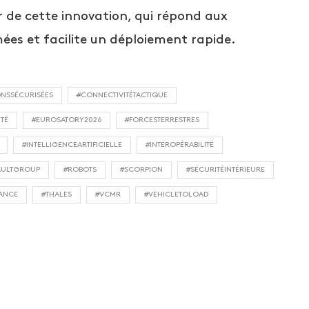
 de cette innovation, qui répond aux
es et facilite un déploiement rapide.
NSSÉCURISÉES
#CONNECTIVITÉTACTIQUE
ITÉ
#EUROSATORY2026
#FORCESTERRESTRES
#INTELLIGENCEARTIFICIELLE
#INTEROPÉRABILITÉ
AULTGROUP
#ROBOTS
#SCORPION
#SÉCURITÉINTÉRIEURE
ANCE
#THALES
#VCMR
#VEHICLETOLOAD