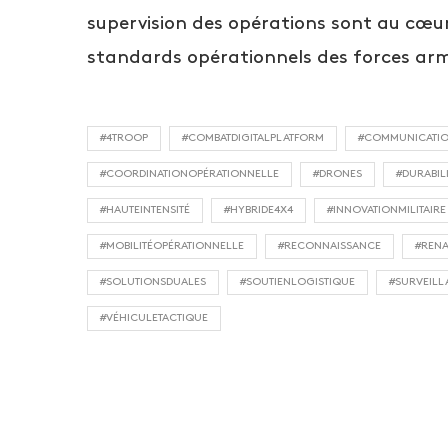
supervision des opérations sont au cœur
standards opérationnels des forces armé
#4TROOP
#COMBATDIGITALPLATFORM
#COMMUNICATIO
#COORDINATIONOPÉRATIONNELLE
#DRONES
#DURABIL
#HAUTEINTENSITÉ
#HYBRIDE4X4
#INNOVATIONMILITAIRE
#MOBILITÉOPÉRATIONNELLE
#RECONNAISSANCE
#REN
#SOLUTIONSDUALES
#SOUTIENLOGISTIQUE
#SURVEILL
#VÉHICULETACTIQUE