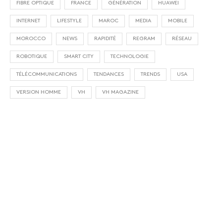
FIBRE OPTIQUE
FRANCE
GÉNÉRATION
HUAWEI
INTERNET
LIFESTYLE
MAROC
MEDIA
MOBILE
MOROCCO
NEWS
RAPIDITÉ
REGRAM
RÉSEAU
ROBOTIQUE
SMART CITY
TECHNOLOGIE
TÉLÉCOMMUNICATIONS
TENDANCES
TRENDS
USA
VERSION HOMME
VH
VH MAGAZINE