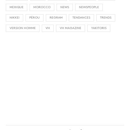
MEXIQUE
MOROCCO
NEWS
NEWSPEOPLE
NIKKEI
PÉROU
REGRAM
TENDANCES
TRENDS
VERSION HOMME
VH
VH MAGAZINE
YAKITORIS