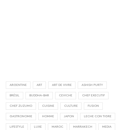
ARGENTINE
ART
ART DE VIVRE
ASHISH PURTY
BRÉSIL
BUDDHA-BAR
CEVICHE
CHEF EXECUTIF
CHEF ZUZUMO
CUISINE
CULTURE
FUSION
GASTRONOMIE
HOMME
JAPON
LECHE CON TIGRE
LIFESTYLE
LUXE
MAROC
MARRAKECH
MEDIA