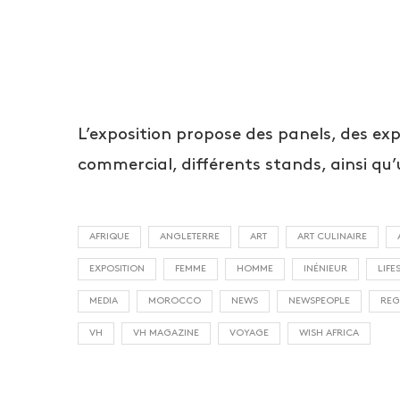
L’exposition propose des panels, des ex
commercial, différents stands, ainsi qu’u
AFRIQUE
ANGLETERRE
ART
ART CULINAIRE
EXPOSITION
FEMME
HOMME
INÉNIEUR
LIFE
MEDIA
MOROCCO
NEWS
NEWSPEOPLE
RE
VH
VH MAGAZINE
VOYAGE
WISH AFRICA