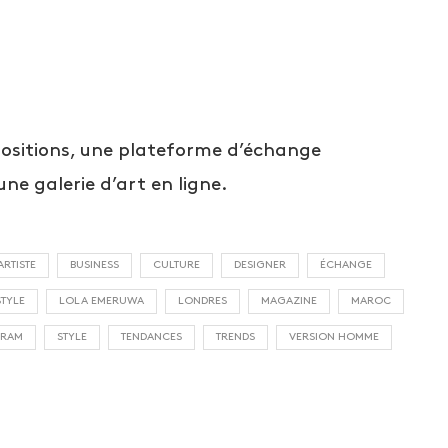
positions, une plateforme d’échange
ne galerie d’art en ligne.
ARTISTE
BUSINESS
CULTURE
DESIGNER
ÉCHANGE
STYLE
LOLA EMERUWA
LONDRES
MAGAZINE
MAROC
GRAM
STYLE
TENDANCES
TRENDS
VERSION HOMME