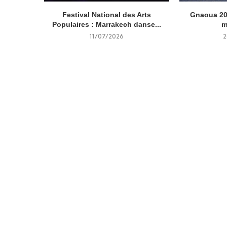
Festival National des Arts
Gnaoua 202
Populaires : Marrakech danse...
m
11/07/2026
2