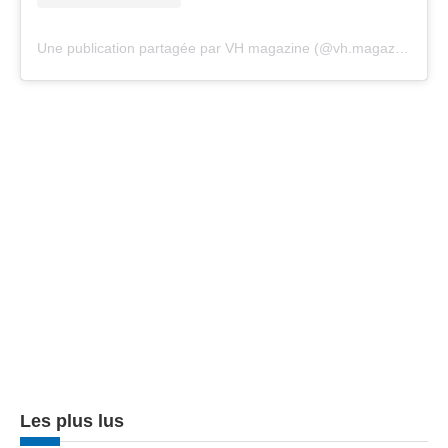
Une publication partagée par VH magazine (@vh.magazine)
Les plus lus