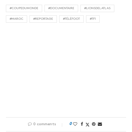
#COUPEDUMONDE
#DOCUMENTAIRE
#LIONSDELATLAS
#MAROC
#REPORTAGE
#TÉLÉFOOT
#TF1
0
0 comments