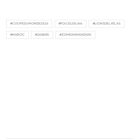
#COUPEDUMONDE2026
#FOUZILEKJAA
#LIONSDELATLAS
#MAROC
#SAIBARI
#ZOHRANMAMDANI