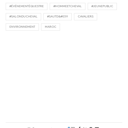
#ÉVÉNEMENTÉQUESTRE
#HOMMEETCHEVAL
#JEUNEPUBLIC
#SALONDUCHEVAL
#SAUTD&#039
CAVALIERS
ENVIRONNEMENT
MAROC