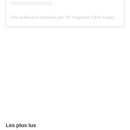
Une publication partagée par VH magazine (@vh.magazine)
Les plus lus