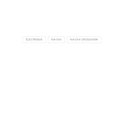
ÉLECTRIQUE
KIA EV6
KIA EV6 CROSSOVER