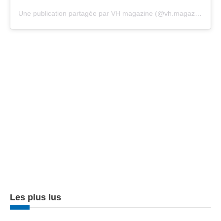
Une publication partagée par VH magazine (@vh.magazine)
Les plus lus