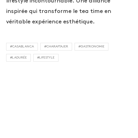
lifestyle incontournable. Une alliance
inspirée qui transforme le tea time en
véritable expérience esthétique.
#CASABLANCA
#CHARAFTAJER
#GASTRONOMIE
#LADURÉE
#LIFESTYLE