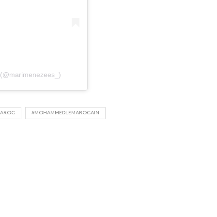
s (@marimenezees_)
MAROC
#MOHAMMEDLEMAROCAIN