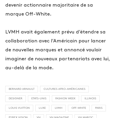
devenir actionnaire majoritaire de sa
marque Off-White.
LVMH avait également prévu d’étendre sa
collaboration avec l’Américain pour lancer
de nouvelles marques et annoncé vouloir
imaginer de nouveaux partenariats avec lui,
au-delà de la mode.
BERNARD ARNAULT
CULTURES AFRO-AMÉRICAINES
DESIGNER
ETATS-UNIS
FASHION WEEK
ILLINOIS
LOUIS VUITTON
LUXE
LVMH
OFF-WHITE
PARIS
PYREX VISION
VH
VH MAGAZINE
VH MAROC