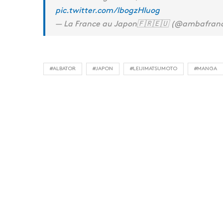
pic.twitter.com/lbogzHIuog
— La France au Japon🇫🇷🇪🇺 (@ambafran
#ALBATOR
#JAPON
#LEIJIMATSUMOTO
#MANGA