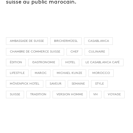
suisse au public marocain.
AMBASSADE DE SUISSE
BIRCHERMÜESL
CASABLANCA
CHAMBRE DE COMMERCE SUISSE
CHEF
CULINAIRE
ÉDITION
GASTRONOMIE
HOTEL
LE CASABLANCA CAFÉ
LIFESTYLE
MAROC
MICHAEL KUNZE
MOROCCO
MÖVENPICK HOTEL
SAVEUR
SEMAINE
STYLE
SUISSE
TRADITION
VERSION HOMME
VH
VOYAGE