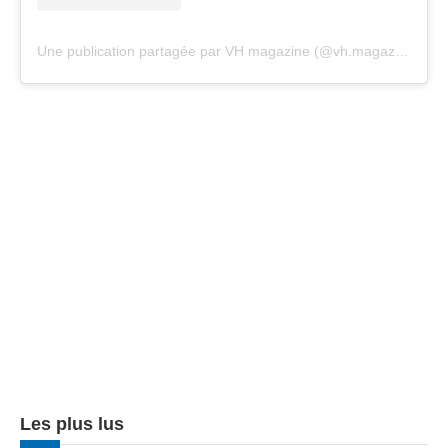
Une publication partagée par VH magazine (@vh.magazine)
Les plus lus