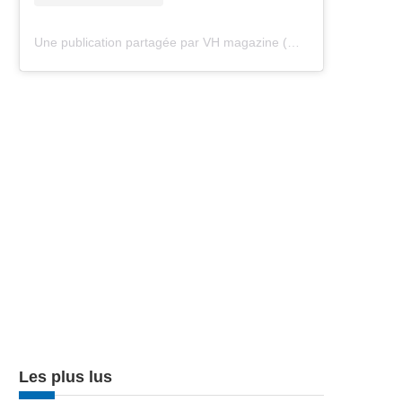
Une publication partagée par VH magazine (@vh.magazine)
Les plus lus