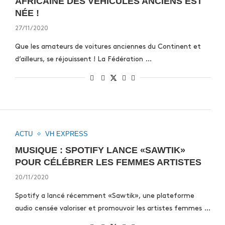
AFRICAINE DES VÉHICULES ANCIENS EST
NÉE !
27/11/2020
Que les amateurs de voitures anciennes du Continent et
d’ailleurs, se réjouissent ! La Fédération …
ACTU
VH EXPRESS
MUSIQUE : SPOTIFY LANCE «SAWTIK»
POUR CÉLÉBRER LES FEMMES ARTISTES
20/11/2020
Spotify a lancé récemment «Sawtik», une plateforme
audio censée valoriser et promouvoir les artistes femmes …