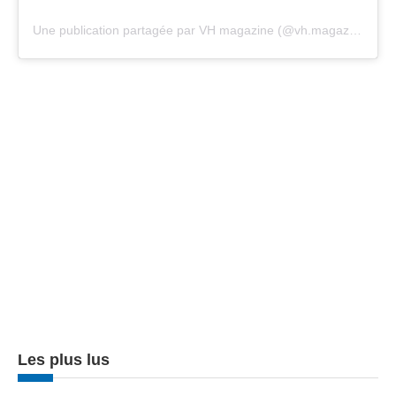
Une publication partagée par VH magazine (@vh.magazine)
Les plus lus