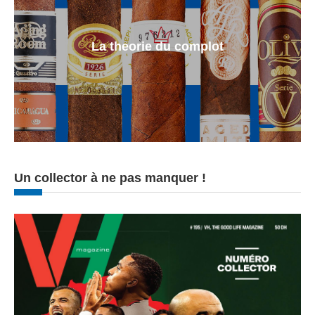
La theorie du complot
Un collector à ne pas manquer !