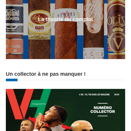
La theorie du complot
Un collector à ne pas manquer !