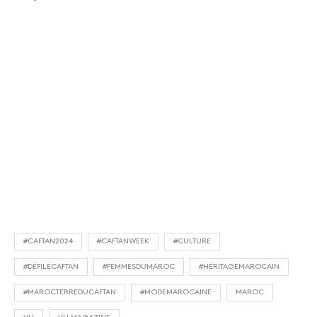
#CAFTAN2024
#CAFTANWEEK
#CULTURE
#DÉFILÉCAFTAN
#FEMMESDUMAROC
#HÉRITAGEMAROCAIN
#MAROCTERREDUCAFTAN
#MODEMAROCAINE
MAROC