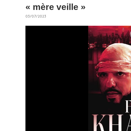
« mère veille »
03/07/2023