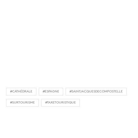
#CATHÉDRALE
#ESPAGNE
#SAINTJACQUESDECOMPOSTELLE
#SURTOURISME
#TAXETOURISTIQUE