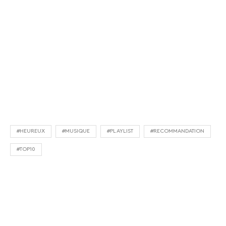
#HEUREUX
#MUSIQUE
#PLAYLIST
#RECOMMANDATION
#TOP10