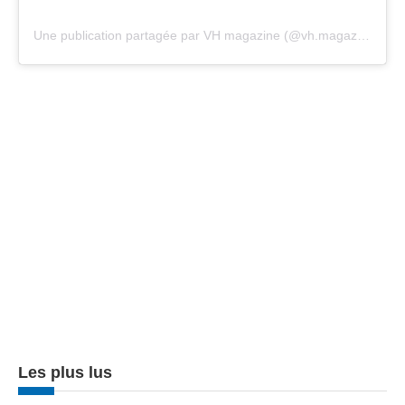
Une publication partagée par VH magazine (@vh.magazine)
Les plus lus