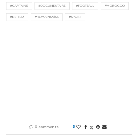
#CAPITAINE
#DOCUMENTAIRE
#FOOTBALL
#MOROCCO
#NETFLIX
#ROMAINSAÏSS
#SPORT
0
0 comments