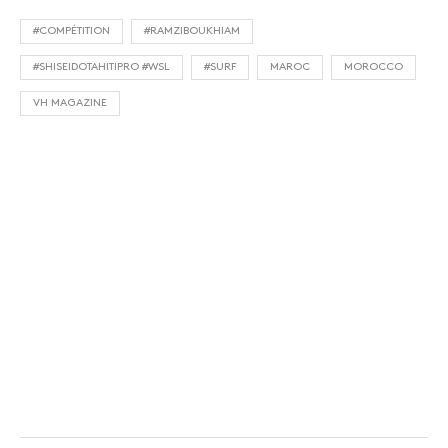
#COMPÉTITION
#RAMZIBOUKHIAM
#SHISEIDOTAHITIPRO #WSL
#SURF
MAROC
MOROCCO
VH MAGAZINE