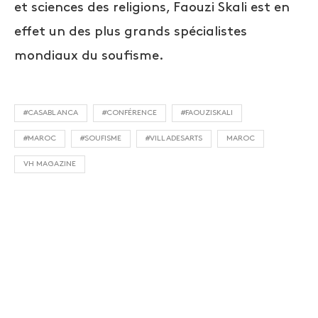
et sciences des religions, Faouzi Skali est en
effet un des plus grands spécialistes
mondiaux du soufisme.
#CASABLANCA
#CONFÉRENCE
#FAOUZISKALI
#MAROC
#SOUFISME
#VILLADESARTS
MAROC
VH MAGAZINE