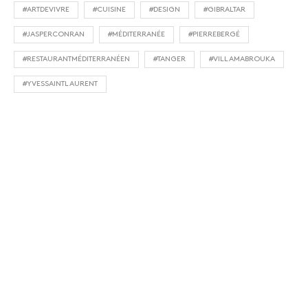
#ARTDEVIVRE
#CUISINE
#DESIGN
#GIBRALTAR
#JASPERCONRAN
#MÉDITERRANÉE
#PIERREBERGÉ
#RESTAURANTMÉDITERRANÉEN
#TANGER
#VILLAMABROUKA
#YVESSAINTLAURENT