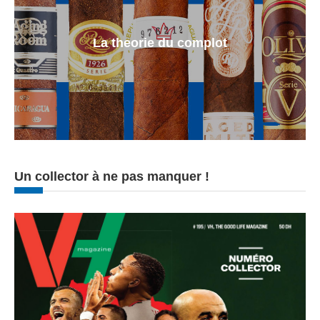
La theorie du complot
Un collector à ne pas manquer !