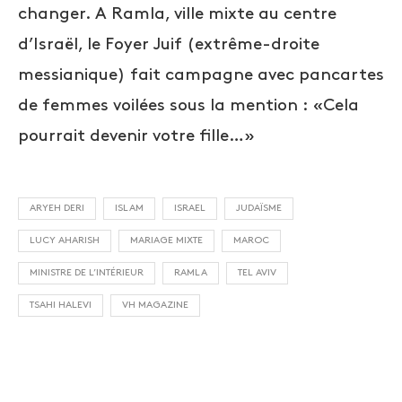
changer. A Ramla, ville mixte au centre
d’Israël, le Foyer Juif (extrême-droite
messianique) fait campagne avec pancartes
de femmes voilées sous la mention : «Cela
pourrait devenir votre fille…»
ARYEH DERI
ISLAM
ISRAEL
JUDAÏSME
LUCY AHARISH
MARIAGE MIXTE
MAROC
MINISTRE DE L’INTÉRIEUR
RAMLA
TEL AVIV
TSAHI HALEVI
VH MAGAZINE