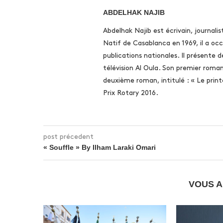
ABDELHAK NAJIB
Abdelhak Najib est écrivain, journali
Natif de Casablanca en 1969, il a oc
publications nationales. Il présente d
télévision Al Oula. Son premier roman,
deuxième roman, intitulé : « Le prin
Prix Rotary 2016.
post précedent
« Souffle » By Ilham Laraki Omari
VOUS A