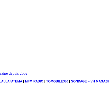
gazine depuis 2002
LALLAFATEMA
|
MFM RADIO
|
TOMOBILE360
|
SONDAGE – VH MAGAZI