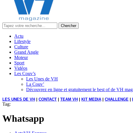
Chercher
Actu
Lifestyle
Culture
Grand Angle
Moteur
Sport
Vidéos
Les Couv’s
Les Unes de VH
La Couv’
Découvrez en ligne et gratuitement le best of de VH ma
LES UNES DE VH
|
CONTACT
|
TEAM VH
|
KIT MEDIA
|
CHALLENGE
|
Tag:
Whatsapp