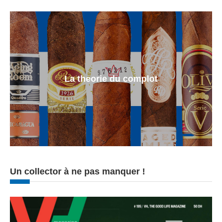
La theorie du complot
Un collector à ne pas manquer !