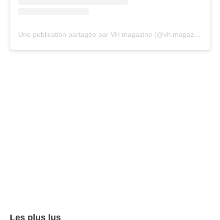
Une publication partagée par VH magazine (@vh.magazine)
Les plus lus