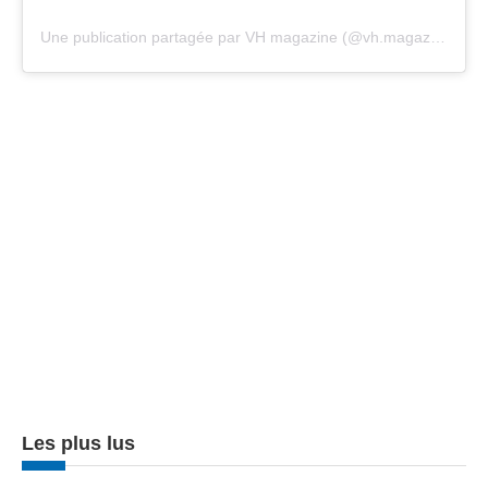
Une publication partagée par VH magazine (@vh.magazine)
Les plus lus