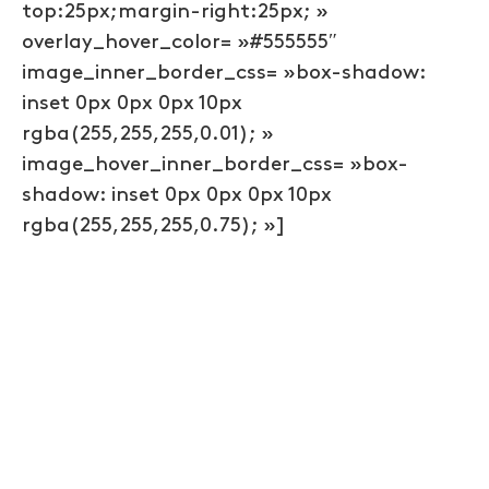
top:25px;margin-right:25px; »
overlay_hover_color= »#555555″
image_inner_border_css= »box-shadow:
inset 0px 0px 0px 10px
rgba(255,255,255,0.01); »
image_hover_inner_border_css= »box-
shadow: inset 0px 0px 0px 10px
rgba(255,255,255,0.75); »]