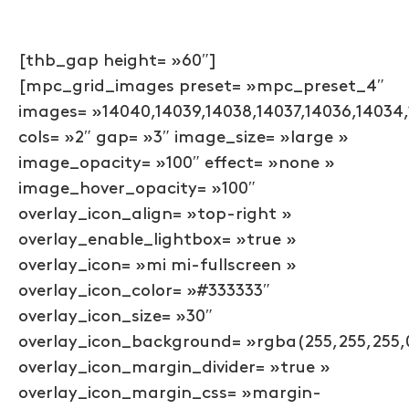
[thb_gap height= »60″]
[mpc_grid_images preset= »mpc_preset_4″
images= »14040,14039,14038,14037,14036,14034,1
cols= »2″ gap= »3″ image_size= »large »
image_opacity= »100″ effect= »none »
image_hover_opacity= »100″
overlay_icon_align= »top-right »
overlay_enable_lightbox= »true »
overlay_icon= »mi mi-fullscreen »
overlay_icon_color= »#333333″
overlay_icon_size= »30″
overlay_icon_background= »rgba(255,255,255,
overlay_icon_margin_divider= »true »
overlay_icon_margin_css= »margin-