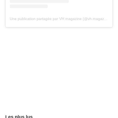
Une publication partagée par VH magazine (@vh.magazine)
Les plus lus