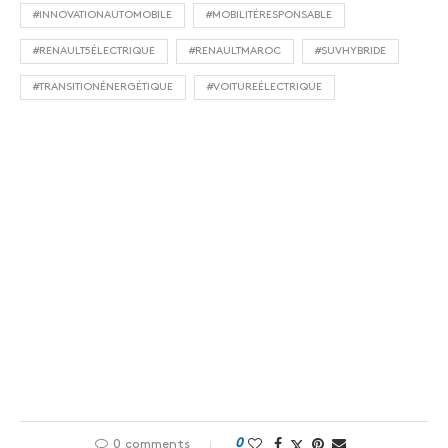
#INNOVATIONAUTOMOBILE
#MOBILITÉRESPONSABLE
#RENAULT5ÉLECTRIQUE
#RENAULTMAROC
#SUVHYBRIDE
#TRANSITIONÉNERGÉTIQUE
#VOITUREÉLECTRIQUE
0
0 comments