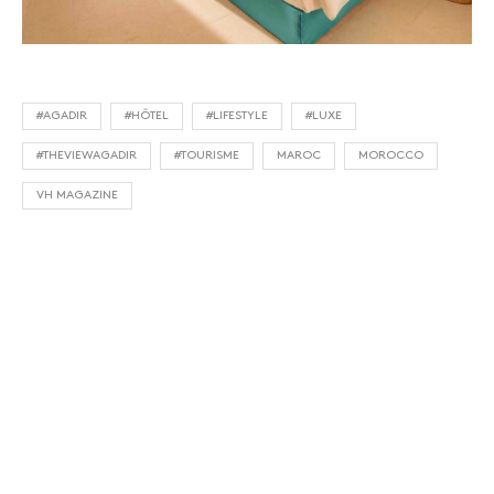
#AGADIR
#HÔTEL
#LIFESTYLE
#LUXE
#THEVIEWAGADIR
#TOURISME
MAROC
MOROCCO
VH MAGAZINE