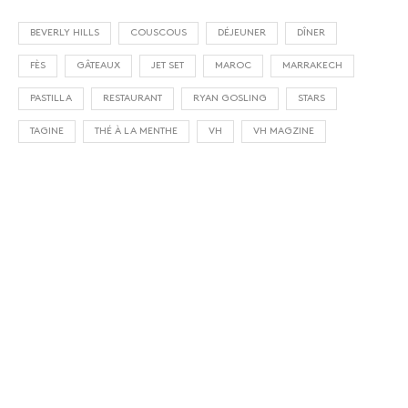
BEVERLY HILLS
COUSCOUS
DÉJEUNER
DÎNER
FÈS
GÂTEAUX
JET SET
MAROC
MARRAKECH
PASTILLA
RESTAURANT
RYAN GOSLING
STARS
TAGINE
THÉ À LA MENTHE
VH
VH MAGZINE